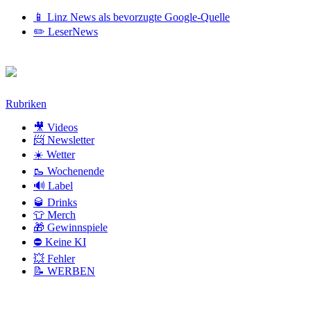
📱 Linz News als bevorzugte Google-Quelle
✏️ LeserNews
Zum
Rubriken
Inhalt
🎥 Videos
📨 Newsletter
☀️ Wetter
🥾 Wochenende
🔊 Label
🥃 Drinks
👕 Merch
🎁 Gewinnspiele
⛔ Keine KI
💥 Fehler
📝 WERBEN