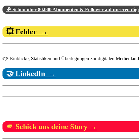
🎉 Schon über 80.000 Abonnenten & Follower auf unseren dig
💥 Fehler →
👉 Einblicke, Statistiken und Überlegungen zur digitalen Medienlandsc
🤝 LinkedIn →
🫵 Schick uns deine Story →