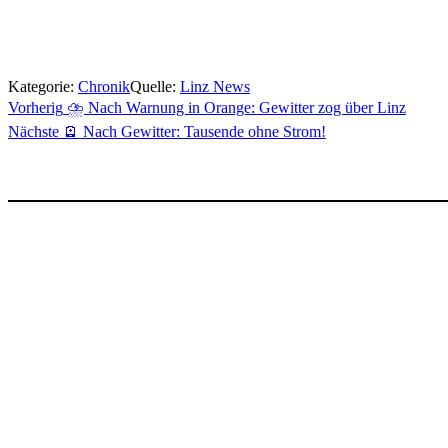
Kategorie:
Chronik
Quelle:
Linz News
Beitragsnavigation
Vorherig
⛈️ Nach Warnung in Orange: Gewitter zog über Linz
Nächste
🪫 Nach Gewitter: Tausende ohne Strom!