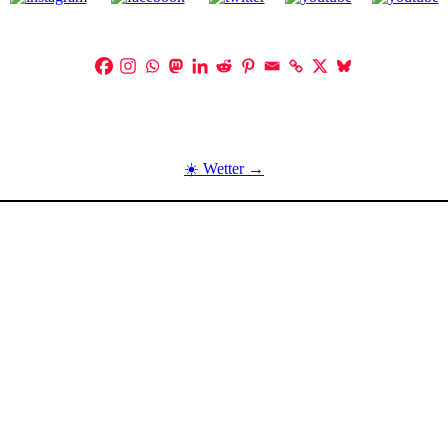
☀️ Wetter →