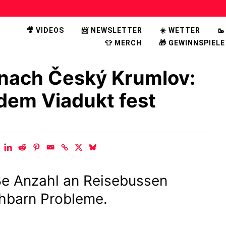
🎥 VIDEOS
📨 NEWSLETTER
☀️ WETTER

👕 MERCH
🎁 GEWINNSPIELE
z nach Český Krumlov:
 dem Viadukt fest
e Anzahl an Reisebussen
hbarn Probleme.