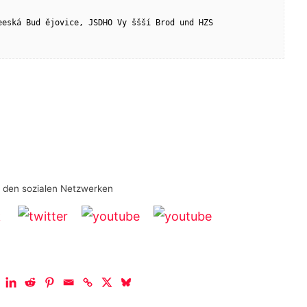
eská Bud ějovice, JSDHO Vy ššší Brod und HZS 
n den sozialen Netzwerken