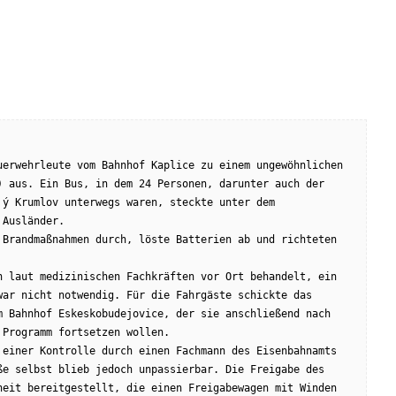
erwehrleute vom Bahnhof Kaplice zu einem ungewöhnlichen 
 aus. Ein Bus, in dem 24 Personen, darunter auch der 
ý Krumlov unterwegs waren, steckte unter dem 
 Ausländer.
Brandmaßnahmen durch, löste Batterien ab und richteten 
 laut medizinischen Fachkräften vor Ort behandelt, ein 
ar nicht notwendig. Für die Fahrgäste schickte das 
 Bahnhof Eskeskobudejovice, der sie anschließend nach 
 Programm fortsetzen wollen.
einer Kontrolle durch einen Fachmann des Eisenbahnamts 
e selbst blieb jedoch unpassierbar. Die Freigabe des 
eit bereitgestellt, die einen Freigabewagen mit Winden 