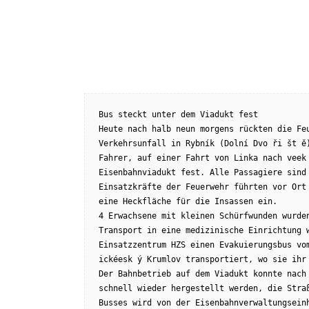
Bus steckt unter dem Viadukt fest
Heute nach halb neun morgens rückten die Feu
Verkehrsunfall in Rybník (Dolní Dvo ři št ě)
Fahrer, auf einer Fahrt von Linka nach veek 
Eisenbahnviadukt fest. Alle Passagiere sind
Einsatzkräfte der Feuerwehr führten vor Ort 
eine Heckfläche für die Insassen ein.
4 Erwachsene mit kleinen Schürfwunden wurden
Transport in eine medizinische Einrichtung w
Einsatzzentrum HZS einen Evakuierungsbus vom
ickéesk ý Krumlov transportiert, wo sie ihr
Der Bahnbetrieb auf dem Viadukt konnte nach 
schnell wieder hergestellt werden, die Straß
Busses wird von der Eisenbahnverwaltungseinh