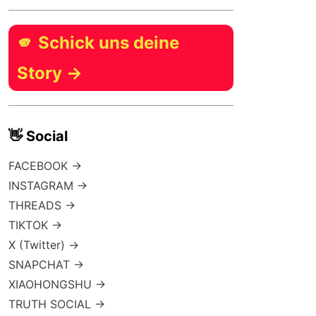
🫵 Schick uns deine
Story →
👋 Social
FACEBOOK →
INSTAGRAM →
THREADS →
TIKTOK →
X (Twitter) →
SNAPCHAT →
XIAOHONGSHU →
TRUTH SOCIAL →