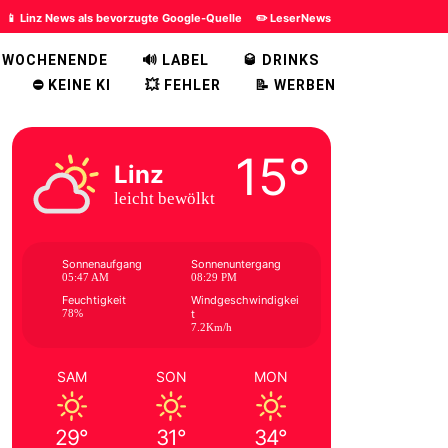
📱 Linz News als bevorzugte Google-Quelle
✏️ LeserNews
 WOCHENENDE
🔊 LABEL
🥃 DRINKS
⛔ KEINE KI
💥 FEHLER
📝 WERBEN
15°
Linz
leicht bewölkt
Sonnenaufgang
Sonnenuntergang
05:47 AM
08:29 PM
Feuchtigkeit
Windgeschwindigkei
78%
t
7.2Km/h
SAM
SON
MON
29°
31°
34°