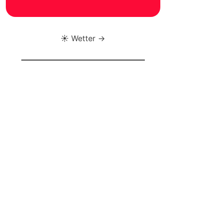
☀️ Wetter →