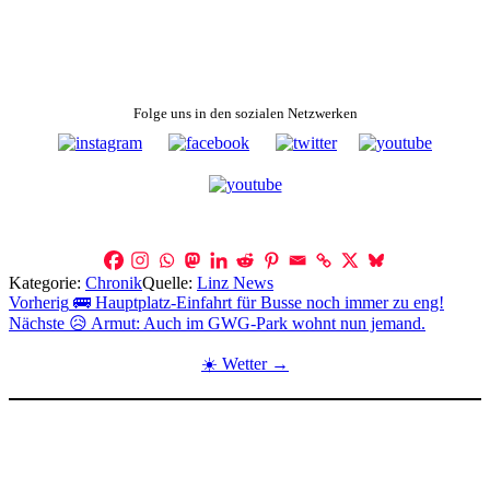
Folge uns in den sozialen Netzwerken
Kategorie:
Chronik
Quelle:
Linz News
Beitragsnavigation
Vorherig
🚌 Hauptplatz-Einfahrt für Busse noch immer zu eng!
Nächste
😥 Armut: Auch im GWG-Park wohnt nun jemand.
☀️ Wetter →