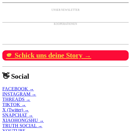
UNSER NEWSLETTER
KOOPERATIONEN
🫵 Schick uns deine Story →
👋 Social
FACEBOOK →
INSTAGRAM →
THREADS →
TIKTOK →
X (Twitter) →
SNAPCHAT →
XIAOHONGSHU →
TRUTH SOCIAL →
YOUTUBE →