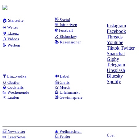
👋 Social
🏠 Startseite
💬 Initiativen
Instagram
☀️ Wetter
⚽ Fussball
Facebook
🔰 Lizenz
🏒 Eishockey
Threads
📺 Videos
📚 Rezensionen
Youtube
📝 Werben
Tiktok
Twitter
Snapchat
Giphy
Telegram
Unsplash
Bluesky
🍸 Linz.vodka
🔊 Label
Spotify
🫙 Obstler
🤗 Gratis
🥃 Cocktails
👕 Merch
👟 Wochenende
🎡 Urfahrmarkt
🏃 Laufen
🎁 Gewinnspiele
📨 Newsletter
🎄 Weihnachten
Über
💥 Fehler
✏️ LeserNews