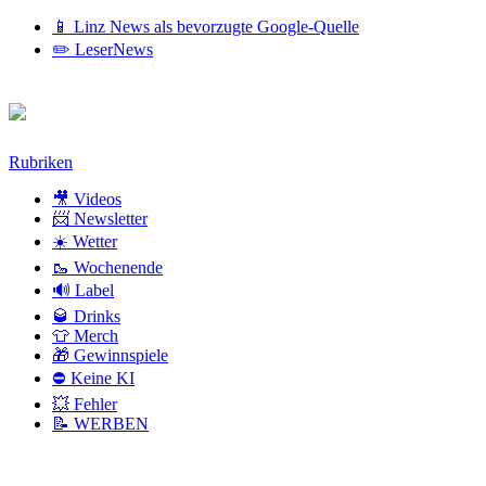
📱 Linz News als bevorzugte Google-Quelle
✏️ LeserNews
Zum
Rubriken
Inhalt
🎥 Videos
📨 Newsletter
☀️ Wetter
🥾 Wochenende
🔊 Label
🥃 Drinks
👕 Merch
🎁 Gewinnspiele
⛔ Keine KI
💥 Fehler
📝 WERBEN