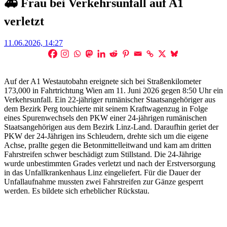
🚑 Frau bei Verkehrsunfall auf A1
verletzt
Posted
11.06.2026, 14:27
on
Auf der A1 Westautobahn ereignete sich bei Straßenkilometer
173,000 in Fahrtrichtung Wien am 11. Juni 2026 gegen 8:50 Uhr ein
Verkehrsunfall. Ein 22-jähriger rumänischer Staatsangehöriger aus
dem Bezirk Perg touchierte mit seinem Kraftwagenzug in Folge
eines Spurenwechsels den PKW einer 24-jährigen rumänischen
Staatsangehörigen aus dem Bezirk Linz-Land. Daraufhin geriet der
PKW der 24-Jährigen ins Schleudern, drehte sich um die eigene
Achse, prallte gegen die Betonmittelleitwand und kam am dritten
Fahrstreifen schwer beschädigt zum Stillstand. Die 24-Jährige
wurde unbestimmten Grades verletzt und nach der Erstversorgung
in das Unfallkrankenhaus Linz eingeliefert. Für die Dauer der
Unfallaufnahme mussten zwei Fahrstreifen zur Gänze gesperrt
werden. Es bildete sich erheblicher Rückstau.