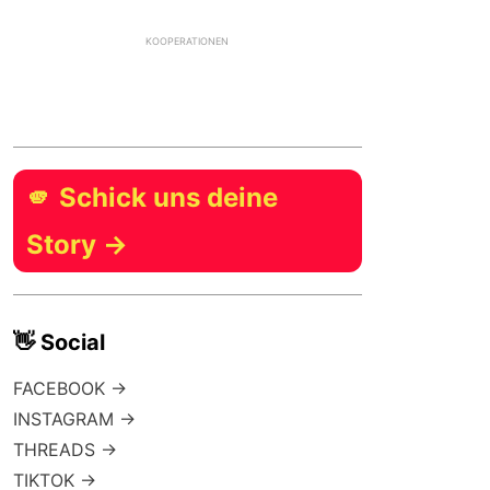
KOOPERATIONEN
🫵 Schick uns deine
Story →
👋 Social
FACEBOOK →
INSTAGRAM →
THREADS →
TIKTOK →