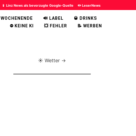
📱 Linz News als bevorzugte Google-Quelle
✏️ LeserNews
 WOCHENENDE
🔊 LABEL
🥃 DRINKS
⛔ KEINE KI
💥 FEHLER
📝 WERBEN
☀️ Wetter →