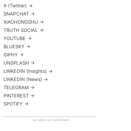
X (Twitter) →
SNAPCHAT →
XIAOHONGSHU →
TRUTH SOCIAL →
YOUTUBE →
BLUESKY →
GIPHY →
UNSPLASH →
LINKEDIN (Insights) →
LINKEDIN (News) →
TELEGRAM →
PINTEREST →
SPOTIFY →
LINZ NEWS AUF INSTAGRAM