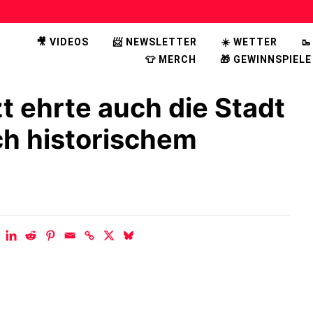
🎥 VIDEOS
📨 NEWSLETTER
☀️ WETTER

👕 MERCH
🎁 GEWINNSPIELE
t ehrte auch die Stadt
ch historischem