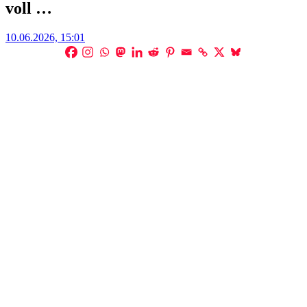
voll …
Posted
10.06.2026, 15:01
on