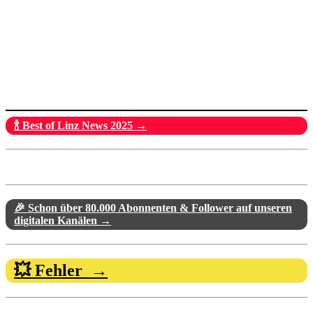
🍾 Best of Linz News 2025 →
🎉 Schon über 80.000 Abonnenten & Follower auf unseren
digitalen Kanälen →
💥 Fehler →