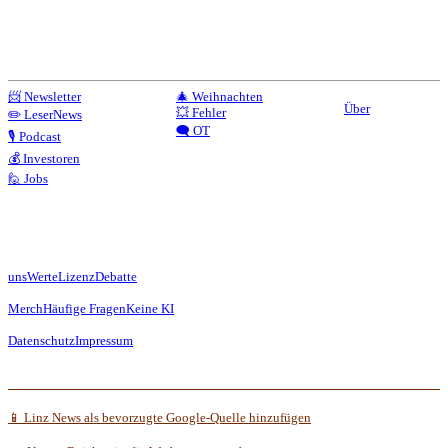
📨 Newsletter
🎄 Weihnachten
Über
💥 Fehler
✏️ LeserNews
🗨️ OT
🎙️ Podcast
💰 Investoren
🙋 Jobs
uns
Werte
Lizenz
Debatte
Merch
Häufige Fragen
Keine KI
Datenschutz
Impressum
📱 Linz News als bevorzugte Google-Quelle hinzufügen