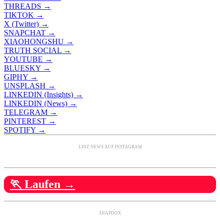
THREADS →
TIKTOK →
X (Twitter) →
SNAPCHAT →
XIAOHONGSHU →
TRUTH SOCIAL →
YOUTUBE →
BLUESKY →
GIPHY →
UNSPLASH →
LINKEDIN (Insights) →
LINKEDIN (News) →
TELEGRAM →
PINTEREST →
SPOTIFY →
LINZ NEWS AUF INSTAGRAM
🏃 Laufen →
SNAPDOX