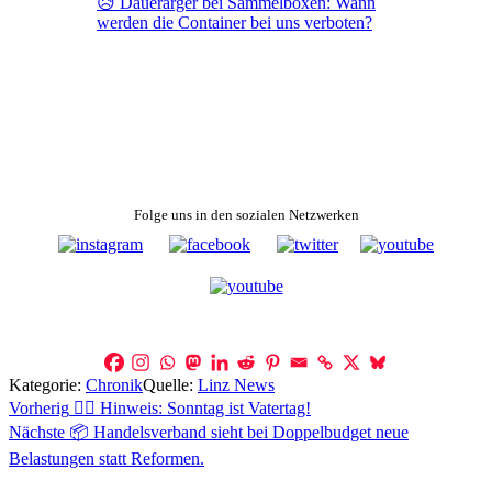
😥 Dauerärger bei Sammelboxen: Wann
werden die Container bei uns verboten?
Folge uns in den sozialen Netzwerken
Kategorie:
Chronik
Quelle:
Linz News
Beitragsnavigation
Vorherig
🧔‍♂️ Hinweis: Sonntag ist Vatertag!
Nächste
📦 Handelsverband sieht bei Doppelbudget neue
Belastungen statt Reformen.