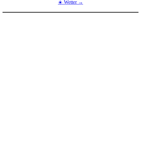
☀️ Wetter →