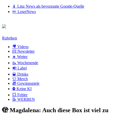
📱 Linz News als bevorzugte Google-Quelle
✏️ LeserNews
Zum
Rubriken
Inhalt
🎥 Videos
📨 Newsletter
☀️ Wetter
🥾 Wochenende
🔊 Label
🥃 Drinks
👕 Merch
🎁 Gewinnspiele
⛔ Keine KI
💥 Fehler
📝 WERBEN
🫣 Magdalena: Auch diese Box ist viel zu