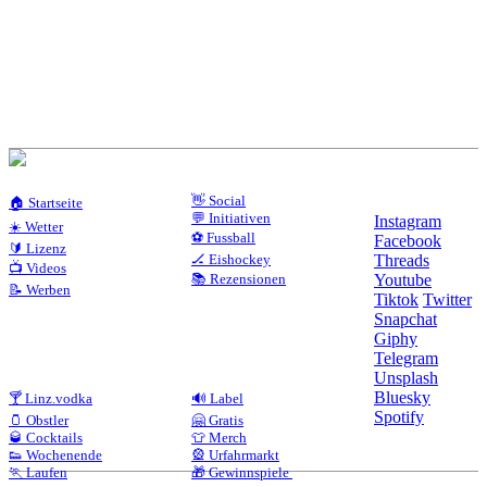
👋 Social
🏠 Startseite
💬 Initiativen
Instagram
☀️ Wetter
⚽ Fussball
Facebook
🔰 Lizenz
🏒 Eishockey
Threads
📺 Videos
📚 Rezensionen
Youtube
📝 Werben
Tiktok
Twitter
Snapchat
Giphy
Telegram
Unsplash
Bluesky
🍸 Linz.vodka
🔊 Label
Spotify
🫙 Obstler
🤗 Gratis
🥃 Cocktails
👕 Merch
👟 Wochenende
🎡 Urfahrmarkt
🏃 Laufen
🎁 Gewinnspiele