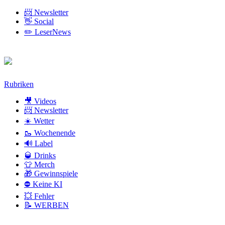
📨 Newsletter
👋 Social
✏️ LeserNews
Zum
Rubriken
Inhalt
🎥 Videos
📨 Newsletter
☀️ Wetter
🥾 Wochenende
🔊 Label
🥃 Drinks
👕 Merch
🎁 Gewinnspiele
⛔ Keine KI
💥 Fehler
📝 WERBEN