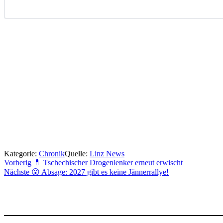
Kategorie:
Chronik
Quelle:
Linz News
Beitragsnavigation
Vorherig
💊 Tschechischer Drogenlenker erneut erwischt
Nächste
😮 Absage: 2027 gibt es keine Jännerrallye!