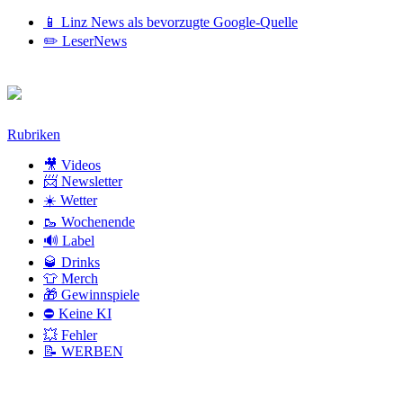
📱 Linz News als bevorzugte Google-Quelle
✏️ LeserNews
Zum
Rubriken
Inhalt
🎥 Videos
📨 Newsletter
☀️ Wetter
🥾 Wochenende
🔊 Label
🥃 Drinks
👕 Merch
🎁 Gewinnspiele
⛔ Keine KI
💥 Fehler
📝 WERBEN