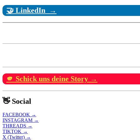
🤝 LinkedIn →
🫵 Schick uns deine Story →
👋 Social
FACEBOOK →
INSTAGRAM →
THREADS →
TIKTOK →
X (Twitter) →