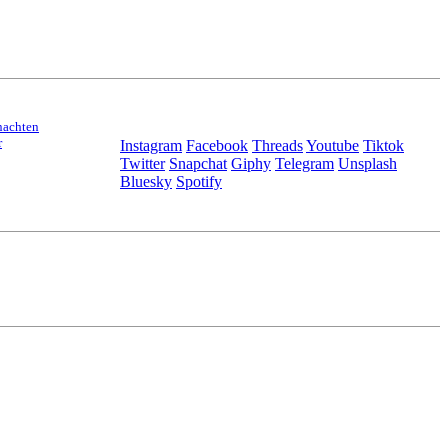
nachten
r
Instagram
Facebook
Threads
Youtube
Tiktok
Twitter
Snapchat
Giphy
Telegram
Unsplash
Bluesky
Spotify