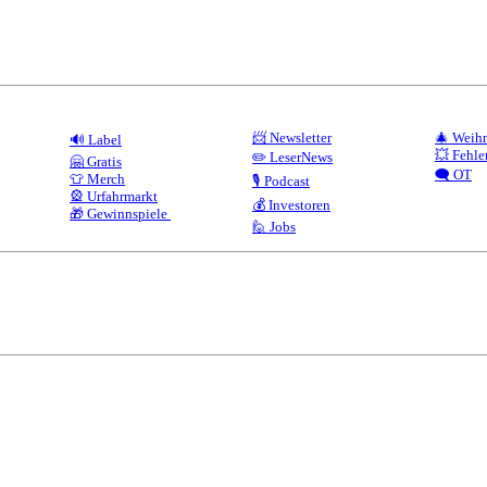
📨 Newsletter
🎄 Weih
🔊 Label
💥 Fehle
✏️ LeserNews
🤗 Gratis
🗨️ OT
👕 Merch
🎙️ Podcast
🎡 Urfahrmarkt
💰 Investoren
🎁 Gewinnspiele
🙋 Jobs