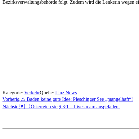
Bezirksverwaltungsbehörde folgt. Zudem wird die Lenkerin wegen e
Kategorie:
Verkehr
Quelle:
Linz News
Beitragsnavigation
Vorherig
⚠️ Baden keine gute Idee: Pleschinger See „mangelhaft“!
Nächste
🇦🇹 Österreich siegt 3:1 – Livestream ausgefallen.