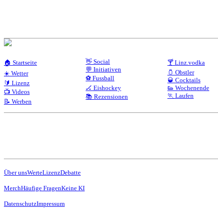
👋 Social
🏠 Startseite
🍸 Linz.vodka
💬 Initiativen
🫙 Obstler
☀️ Wetter
⚽ Fussball
🥃 Cocktails
🔰 Lizenz
🏒 Eishockey
👟 Wochenende
📺 Videos
🏃 Laufen
📚 Rezensionen
📝 Werben
Über uns
Werte
Lizenz
Debatte
Merch
Häufige Fragen
Keine KI
Datenschutz
Impressum