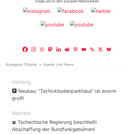
Folge uns in den sozialen Netzwerken
Kategorie:
Chronik
Quelle:
Linz News
Vorherig
Beitragsnavigation
🅿️ Neubau: “Tschickbudenparkhaus” ist enorm
groß!
Nächste
✖️ Tschechische Regierung beschließt
Abschaffung der Rundfunkgebühren!