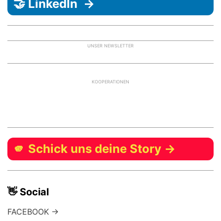
🤝 LinkedIn →
UNSER NEWSLETTER
KOOPERATIONEN
🫵 Schick uns deine Story →
👋 Social
FACEBOOK →