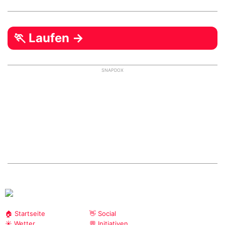
🏃 Laufen →
SNAPDOX
🏠 Startseite
👋 Social
☀️ Wetter
💬 Initiativen