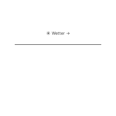
☀️ Wetter →