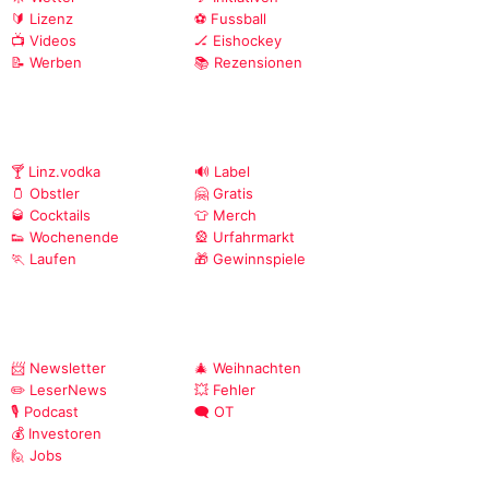
🔰 Lizenz
⚽ Fussball
📺 Videos
🏒 Eishockey
📝 Werben
📚 Rezensionen
🍸 Linz.vodka
🔊 Label
🫙 Obstler
🤗 Gratis
🥃 Cocktails
👕 Merch
👟 Wochenende
🎡 Urfahrmarkt
🏃 Laufen
🎁 Gewinnspiele
📨 Newsletter
🎄 Weihnachten
✏️ LeserNews
💥 Fehler
🎙️ Podcast
🗨️ OT
💰 Investoren
🙋 Jobs