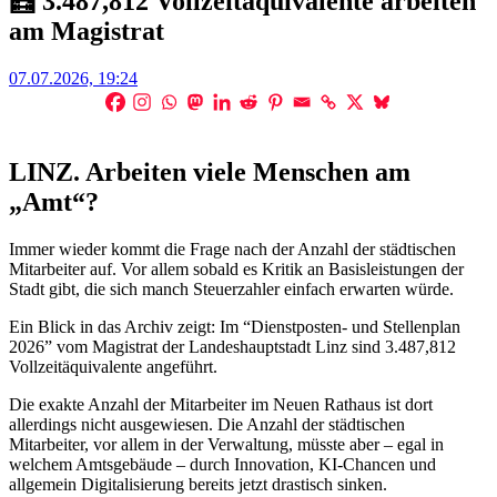
🧮 3.487,812 Vollzeitäquivalente arbeiten
am Magistrat
Posted
07.07.2026, 19:24
on
LINZ. Arbeiten viele Menschen am
„Amt“?
Immer wieder kommt die Frage nach der Anzahl der städtischen
Mitarbeiter auf. Vor allem sobald es Kritik an Basisleistungen der
Stadt gibt, die sich manch Steuerzahler einfach erwarten würde.
Ein Blick in das Archiv zeigt: Im “Dienstposten- und Stellenplan
2026” vom Magistrat der Landeshauptstadt Linz sind 3.487,812
Vollzeitäquivalente angeführt.
Die exakte Anzahl der Mitarbeiter im Neuen Rathaus ist dort
allerdings nicht ausgewiesen. Die Anzahl der städtischen
Mitarbeiter, vor allem in der Verwaltung, müsste aber – egal in
welchem Amtsgebäude – durch Innovation, KI-Chancen und
allgemein Digitalisierung bereits jetzt drastisch sinken.