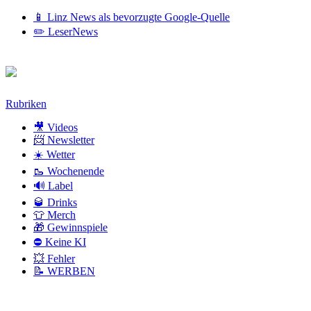
📱 Linz News als bevorzugte Google-Quelle
✏️ LeserNews
Zum
Rubriken
Inhalt
🎥 Videos
📨 Newsletter
☀️ Wetter
🥾 Wochenende
🔊 Label
🥃 Drinks
👕 Merch
🎁 Gewinnspiele
⛔ Keine KI
💥 Fehler
📝 WERBEN