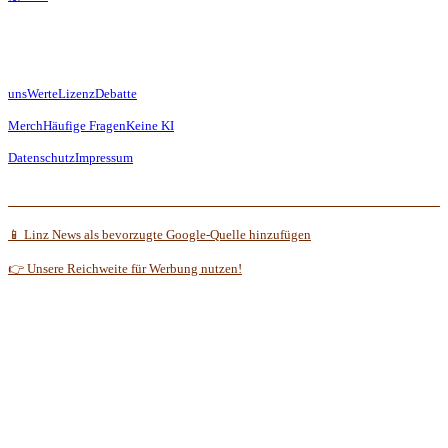
uns
Werte
Lizenz
Debatte
Merch
Häufige Fragen
Keine KI
Datenschutz
Impressum
📱 Linz News als bevorzugte Google-Quelle hinzufügen
👉 Unsere Reichweite für Werbung nutzen!