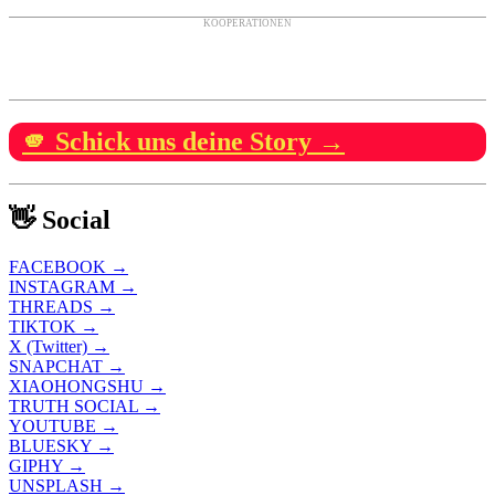
KOOPERATIONEN
🫵 Schick uns deine Story →
👋 Social
FACEBOOK →
INSTAGRAM →
THREADS →
TIKTOK →
X (Twitter) →
SNAPCHAT →
XIAOHONGSHU →
TRUTH SOCIAL →
YOUTUBE →
BLUESKY →
GIPHY →
UNSPLASH →