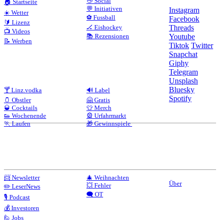
👋 Social
🏠 Startseite
💬 Initiativen
Instagram
☀️ Wetter
⚽ Fussball
Facebook
🔰 Lizenz
🏒 Eishockey
Threads
📺 Videos
📚 Rezensionen
Youtube
📝 Werben
Tiktok
Twitter
Snapchat
Giphy
Telegram
Unsplash
Bluesky
🍸 Linz.vodka
🔊 Label
Spotify
🫙 Obstler
🤗 Gratis
🥃 Cocktails
👕 Merch
👟 Wochenende
🎡 Urfahrmarkt
🏃 Laufen
🎁 Gewinnspiele
📨 Newsletter
🎄 Weihnachten
Über
💥 Fehler
✏️ LeserNews
🗨️ OT
🎙️ Podcast
💰 Investoren
🙋 Jobs