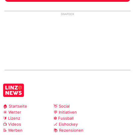
SNAPDOX
🏠 Startseite
👋 Social
☀️ Wetter
💬 Initiativen
🔰 Lizenz
⚽ Fussball
📺 Videos
🏒 Eishockey
📝 Werben
📚 Rezensionen