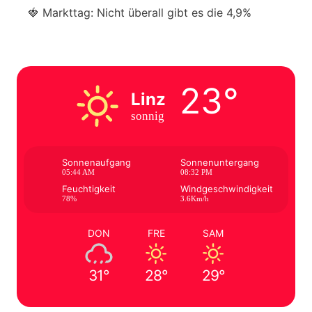
🍓 Markttag: Nicht überall gibt es die 4,9%
23°
Linz
sonnig
Sonnenaufgang
Sonnenuntergang
05:44 AM
08:32 PM
Feuchtigkeit
Windgeschwindigkeit
78%
3.6Km/h
DON
FRE
SAM
31°
28°
29°