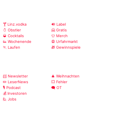
🍸 Linz.vodka
🔊 Label
🫙 Obstler
🤗 Gratis
🥃 Cocktails
👕 Merch
👟 Wochenende
🎡 Urfahrmarkt
🏃 Laufen
🎁 Gewinnspiele
📨 Newsletter
🎄 Weihnachten
✏️ LeserNews
💥 Fehler
🎙️ Podcast
🗨️ OT
💰 Investoren
🙋 Jobs