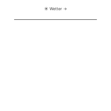
☀️ Wetter →