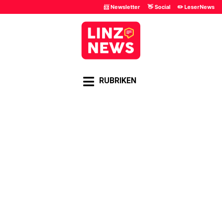
📨 Newsletter
👋 Social
✏️ LeserNews
RUBRIKEN