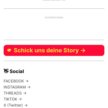
KOOPERATIONEN
🫵 Schick uns deine Story →
👋 Social
FACEBOOK →
INSTAGRAM →
THREADS →
TIKTOK →
X (Twitter) →