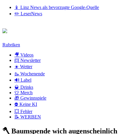
📱 Linz News als bevorzugte Google-Quelle
✏️ LeserNews
Zum
Rubriken
Inhalt
🎥 Videos
📨 Newsletter
☀️ Wetter
🥾 Wochenende
🔊 Label
🥃 Drinks
👕 Merch
🎁 Gewinnspiele
⛔ Keine KI
💥 Fehler
📝 WERBEN
🪓 Baumspende wich augenscheinlich