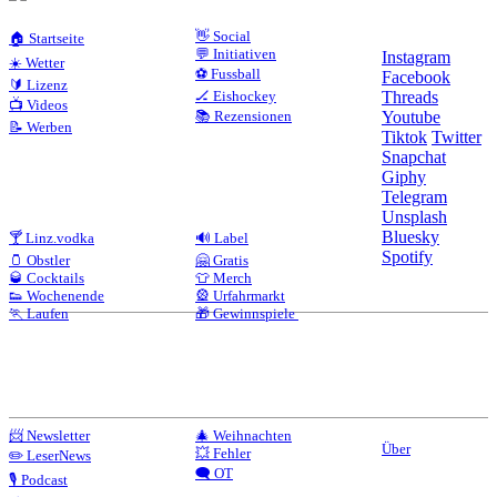
👋 Social
🏠 Startseite
💬 Initiativen
Instagram
☀️ Wetter
⚽ Fussball
Facebook
🔰 Lizenz
🏒 Eishockey
Threads
📺 Videos
📚 Rezensionen
Youtube
📝 Werben
Tiktok
Twitter
Snapchat
Giphy
Telegram
Unsplash
Bluesky
🍸 Linz.vodka
🔊 Label
Spotify
🫙 Obstler
🤗 Gratis
🥃 Cocktails
👕 Merch
👟 Wochenende
🎡 Urfahrmarkt
🏃 Laufen
🎁 Gewinnspiele
📨 Newsletter
🎄 Weihnachten
Über
💥 Fehler
✏️ LeserNews
🗨️ OT
🎙️ Podcast