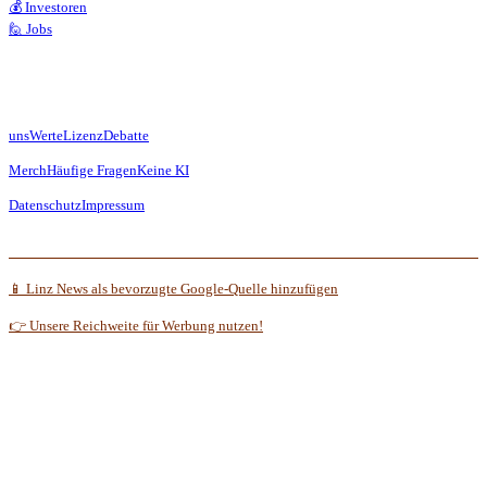
💰 Investoren
🙋 Jobs
uns
Werte
Lizenz
Debatte
Merch
Häufige Fragen
Keine KI
Datenschutz
Impressum
📱 Linz News als bevorzugte Google-Quelle hinzufügen
👉 Unsere Reichweite für Werbung nutzen!