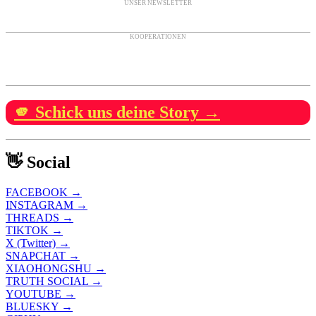
UNSER NEWSLETTER
KOOPERATIONEN
🫵 Schick uns deine Story →
👋 Social
FACEBOOK →
INSTAGRAM →
THREADS →
TIKTOK →
X (Twitter) →
SNAPCHAT →
XIAOHONGSHU →
TRUTH SOCIAL →
YOUTUBE →
BLUESKY →