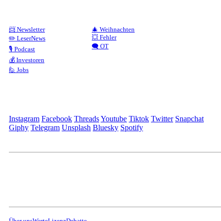
📨 Newsletter
🎄 Weihnachten
💥 Fehler
✏️ LeserNews
🗨️ OT
🎙️ Podcast
💰 Investoren
🙋 Jobs
Instagram
Facebook
Threads
Youtube
Tiktok
Twitter
Snapchat
Giphy
Telegram
Unsplash
Bluesky
Spotify
Über uns
Werte
Lizenz
Debatte