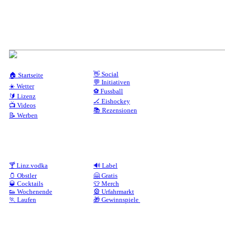
👋 Social
🏠 Startseite
💬 Initiativen
☀️ Wetter
⚽ Fussball
🔰 Lizenz
🏒 Eishockey
📺 Videos
📚 Rezensionen
📝 Werben
🍸 Linz.vodka
🔊 Label
🫙 Obstler
🤗 Gratis
🥃 Cocktails
👕 Merch
👟 Wochenende
🎡 Urfahrmarkt
🏃 Laufen
🎁 Gewinnspiele