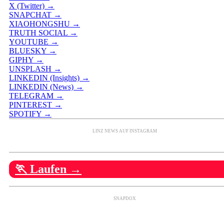
X (Twitter) →
SNAPCHAT →
XIAOHONGSHU →
TRUTH SOCIAL →
YOUTUBE →
BLUESKY →
GIPHY →
UNSPLASH →
LINKEDIN (Insights) →
LINKEDIN (News) →
TELEGRAM →
PINTEREST →
SPOTIFY →
LINZ NEWS AUF INSTAGRAM
🏃 Laufen →
SNAPDOX