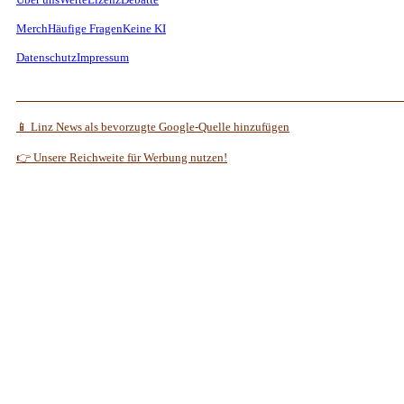
Merch
Häufige Fragen
Keine KI
Datenschutz
Impressum
📱 Linz News als bevorzugte Google-Quelle hinzufügen
👉 Unsere Reichweite für Werbung nutzen!