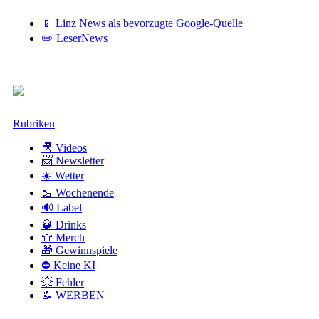
📱 Linz News als bevorzugte Google-Quelle
✏️ LeserNews
Zum
Rubriken
Inhalt
🎥 Videos
📨 Newsletter
☀️ Wetter
🥾 Wochenende
🔊 Label
🥃 Drinks
👕 Merch
🎁 Gewinnspiele
⛔ Keine KI
💥 Fehler
📝 WERBEN