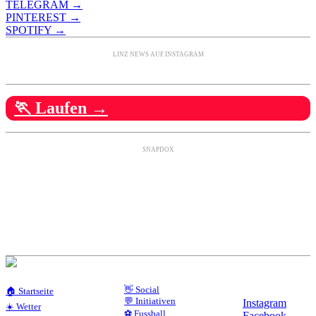
TELEGRAM →
PINTEREST →
SPOTIFY →
LINZ NEWS AUF INSTAGRAM
🏃 Laufen →
SNAPDOX
👋 Social
🏠 Startseite
💬 Initiativen
Instagram
☀️ Wetter
⚽ Fussball
Facebook