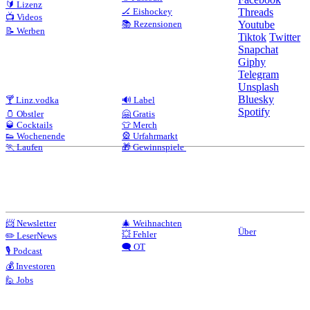
🔰 Lizenz
🏒 Eishockey
Threads
📺 Videos
📚 Rezensionen
Youtube
📝 Werben
Tiktok
Twitter
Snapchat
Giphy
Telegram
Unsplash
Bluesky
🍸 Linz.vodka
🔊 Label
Spotify
🫙 Obstler
🤗 Gratis
🥃 Cocktails
👕 Merch
👟 Wochenende
🎡 Urfahrmarkt
🏃 Laufen
🎁 Gewinnspiele
📨 Newsletter
🎄 Weihnachten
Über
💥 Fehler
✏️ LeserNews
🗨️ OT
🎙️ Podcast
💰 Investoren
🙋 Jobs