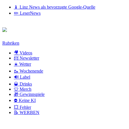
📱 Linz News als bevorzugte Google-Quelle
✏️ LeserNews
Zum
Rubriken
Inhalt
🎥 Videos
📨 Newsletter
☀️ Wetter
🥾 Wochenende
🔊 Label
🥃 Drinks
👕 Merch
🎁 Gewinnspiele
⛔ Keine KI
💥 Fehler
📝 WERBEN