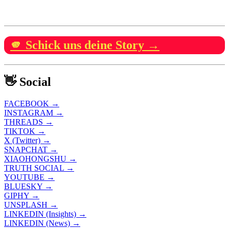
🫵 Schick uns deine Story →
👋 Social
FACEBOOK →
INSTAGRAM →
THREADS →
TIKTOK →
X (Twitter) →
SNAPCHAT →
XIAOHONGSHU →
TRUTH SOCIAL →
YOUTUBE →
BLUESKY →
GIPHY →
UNSPLASH →
LINKEDIN (Insights) →
LINKEDIN (News) →