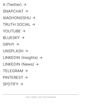
X (Twitter) →
SNAPCHAT →
XIAOHONGSHU →
TRUTH SOCIAL →
YOUTUBE →
BLUESKY →
GIPHY →
UNSPLASH →
LINKEDIN (Insights) →
LINKEDIN (News) →
TELEGRAM →
PINTEREST →
SPOTIFY →
LINZ NEWS AUF INSTAGRAM