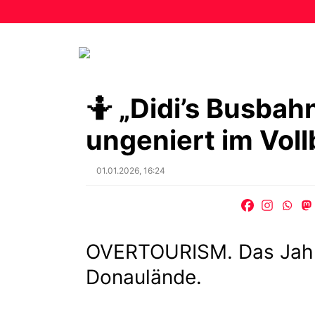
🤷 „Didi’s Busbah
ungeniert im Voll
Posted
01.01.2026, 16:24
on
OVERTOURISM. Das Jahr s
Donaulände.