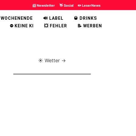
📨 Newsletter
👋 Social
✏️ LeserNews
 WOCHENENDE
🔊 LABEL
🥃 DRINKS
⛔ KEINE KI
💥 FEHLER
📝 WERBEN
☀️ Wetter →