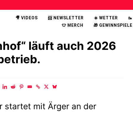
🎥 VIDEOS
📨 NEWSLETTER
☀️ WETTER

👕 MERCH
🎁 GEWINNSPIELE
nhof“ läuft auch 2026
betrieb.
tartet mit Ärger an der