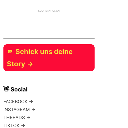
KOOPERATIONEN
🫵 Schick uns deine
Story →
👋 Social
FACEBOOK →
INSTAGRAM →
THREADS →
TIKTOK →