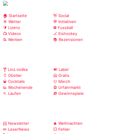
🏠 Startseite
👋 Social
☀️ Wetter
💬 Initiativen
🔰 Lizenz
⚽ Fussball
📺 Videos
🏒 Eishockey
📝 Werben
📚 Rezensionen
🍸 Linz.vodka
🔊 Label
🫙 Obstler
🤗 Gratis
🥃 Cocktails
👕 Merch
👟 Wochenende
🎡 Urfahrmarkt
🏃 Laufen
🎁 Gewinnspiele
📨 Newsletter
🎄 Weihnachten
✏️ LeserNews
💥 Fehler