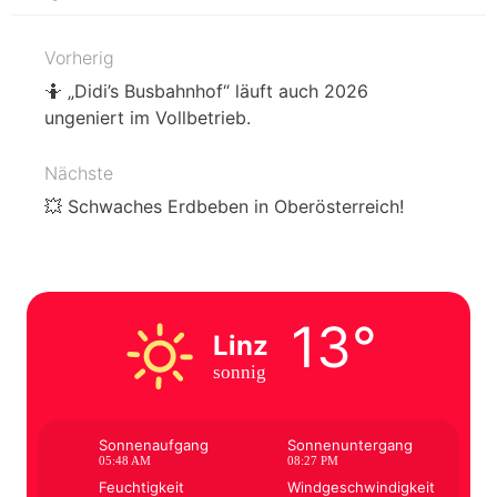
Vorherig
Beitragsnavigation
🤷 „Didi’s Busbahnhof“ läuft auch 2026
ungeniert im Vollbetrieb.
Nächste
💥 Schwaches Erdbeben in Oberösterreich!
13°
Linz
sonnig
Sonnenaufgang
Sonnenuntergang
05:48 AM
08:27 PM
Feuchtigkeit
Windgeschwindigkeit