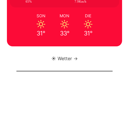
65%
7.9Km/h
SON
MON
DIE
31°
33°
31°
☀️ Wetter →