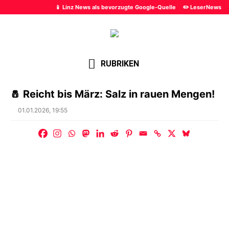
📱 Linz News als bevorzugte Google-Quelle
✏️ LeserNews
RUBRIKEN
🧂 Reicht bis März: Salz in rauen Mengen!
Posted
01.01.2026, 19:55
on