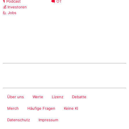
🎙️ Podcast
🗨️ OT
💰 Investoren
🙋 Jobs
Über uns
Werte
Lizenz
Debatte
Merch
Häufige Fragen
Keine KI
Datenschutz
Impressum