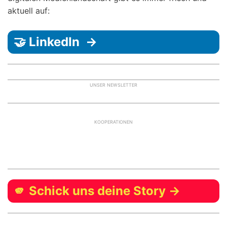
aktuell auf:
🤝 LinkedIn →
UNSER NEWSLETTER
KOOPERATIONEN
🫵 Schick uns deine Story →