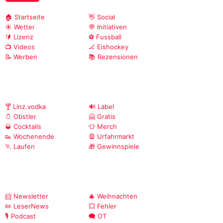
🏠 Startseite
👋 Social
☀️ Wetter
💬 Initiativen
🔰 Lizenz
⚽ Fussball
📺 Videos
🏒 Eishockey
📝 Werben
📚 Rezensionen
🍸 Linz.vodka
🔊 Label
🫙 Obstler
🤗 Gratis
🥃 Cocktails
👕 Merch
👟 Wochenende
🎡 Urfahrmarkt
🏃 Laufen
🎁 Gewinnspiele
📨 Newsletter
🎄 Weihnachten
✏️ LeserNews
💥 Fehler
🎙️ Podcast
🗨️ OT