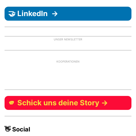
🤝 LinkedIn →
UNSER NEWSLETTER
KOOPERATIONEN
🫵 Schick uns deine Story →
👋 Social