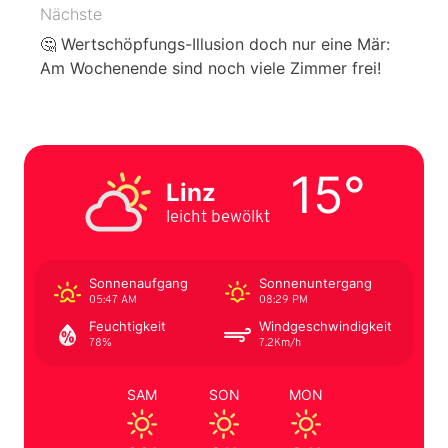
Nächste
🤔 Wertschöpfungs-Illusion doch nur eine Mär:
Am Wochenende sind noch viele Zimmer frei!
15°
Linz
leicht bewölkt
Sonnenaufgang
Sonnenuntergang
05:47 AM
08:29 PM
Feuchtigkeit
Windgeschwindigkeit
78%
7.2Km/h
SAM
SON
MON