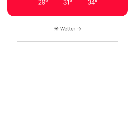
29°
31°
34°
☀️ Wetter →