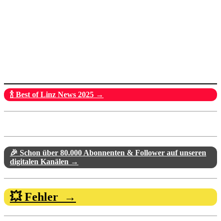
🍾 Best of Linz News 2025 →
🎉 Schon über 80.000 Abonnenten & Follower auf unseren
digitalen Kanälen →
💥 Fehler →