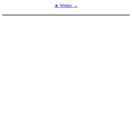
☀️ Wetter →