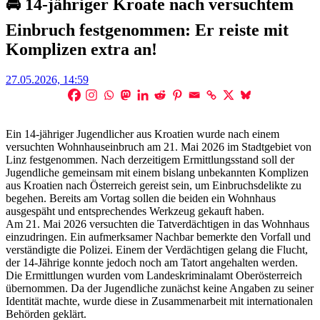
🚔 14-jähriger Kroate nach versuchtem
Einbruch festgenommen: Er reiste mit
Komplizen extra an!
Posted
27.05.2026, 14:59
on
Ein 14-jähriger Jugendlicher aus Kroatien wurde nach einem
versuchten Wohnhauseinbruch am 21. Mai 2026 im Stadtgebiet von
Linz festgenommen. Nach derzeitigem Ermittlungsstand soll der
Jugendliche gemeinsam mit einem bislang unbekannten Komplizen
aus Kroatien nach Österreich gereist sein, um Einbruchsdelikte zu
begehen. Bereits am Vortag sollen die beiden ein Wohnhaus
ausgespäht und entsprechendes Werkzeug gekauft haben.
Am 21. Mai 2026 versuchten die Tatverdächtigen in das Wohnhaus
einzudringen. Ein aufmerksamer Nachbar bemerkte den Vorfall und
verständigte die Polizei. Einem der Verdächtigen gelang die Flucht,
der 14-Jährige konnte jedoch noch am Tatort angehalten werden.
Die Ermittlungen wurden vom Landeskriminalamt Oberösterreich
übernommen. Da der Jugendliche zunächst keine Angaben zu seiner
Identität machte, wurde diese in Zusammenarbeit mit internationalen
Behörden geklärt.