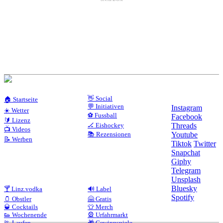
👋 Social
🏠 Startseite
💬 Initiativen
Instagram
☀️ Wetter
⚽ Fussball
Facebook
🔰 Lizenz
🏒 Eishockey
Threads
📺 Videos
📚 Rezensionen
Youtube
📝 Werben
Tiktok
Twitter
Snapchat
Giphy
Telegram
Unsplash
Bluesky
🍸 Linz.vodka
🔊 Label
Spotify
🫙 Obstler
🤗 Gratis
🥃 Cocktails
👕 Merch
👟 Wochenende
🎡 Urfahrmarkt
🏃 Laufen
🎁 Gewinnspiele