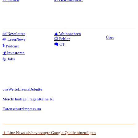
📨 Newsletter
🎄 Weihnachten
Über
💥 Fehler
✏️ LeserNews
🗨️ OT
🎙️ Podcast
💰 Investoren
🙋 Jobs
uns
Werte
Lizenz
Debatte
Merch
Häufige Fragen
Keine KI
Datenschutz
Impressum
📱 Linz News als bevorzugte Google-Quelle hinzufügen