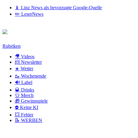
📱 Linz News als bevorzugte Google-Quelle
✏️ LeserNews
Zum
Rubriken
Inhalt
🎥 Videos
📨 Newsletter
☀️ Wetter
🥾 Wochenende
🔊 Label
🥃 Drinks
👕 Merch
🎁 Gewinnspiele
⛔ Keine KI
💥 Fehler
📝 WERBEN