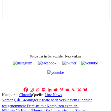
Folge uns in den sozialen Netzwerken
Kategorie:
Chronik
Quelle:
Linz News
Beitragsnavigation
Vorherig
🚔 14-jähriger Kroate nach versuchtem Einbruch
festgenommen: Er reiste mit Komplizen extra an!
Nächste
😥 Keine Blumen: So ändern sich die Zeiten!