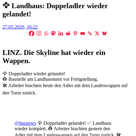
🦅 Landhaus: Doppeladler wieder
gelandet!
Posted
27.05.2026, 16:22
on
LINZ. Die Skyline hat wieder ein
Wappen.
🦅 Doppeladler wieder gelandet!
👷 Baustelle am Landhausturm vor Fertigstellung.
🛠️ Arbeiter brachten heute den Adler mit dem Landeswappen auf
den Turm zurück.
@linznews
🦅 Doppeladler gelandet! ✅ Landhaus
wieder komplett. 👷 Arbeiter brachten gestern den
Adler mit dem Landeswappen auf den Turm zurück. 🛠️