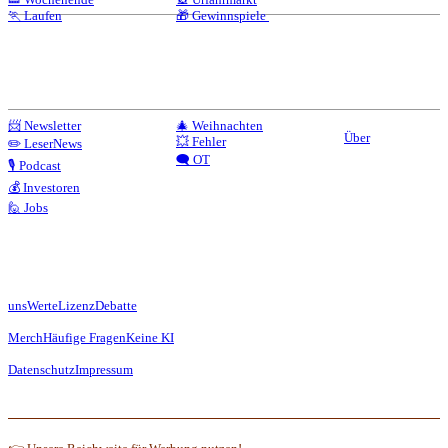
🏃 Laufen
🎁 Gewinnspiele
📨 Newsletter
🎄 Weihnachten
Über
💥 Fehler
✏️ LeserNews
🗨️ OT
🎙️ Podcast
💰 Investoren
🙋 Jobs
uns
Werte
Lizenz
Debatte
Merch
Häufige Fragen
Keine KI
Datenschutz
Impressum