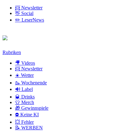
📨 Newsletter
👋 Social
✏️ LeserNews
Zum
Rubriken
Inhalt
🎥 Videos
📨 Newsletter
☀️ Wetter
🥾 Wochenende
🔊 Label
🥃 Drinks
👕 Merch
🎁 Gewinnspiele
⛔ Keine KI
💥 Fehler
📝 WERBEN