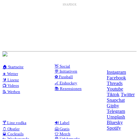
SNAPDOX
👋 Social
🏠 Startseite
💬 Initiativen
Instagram
☀️ Wetter
⚽ Fussball
Facebook
🔰 Lizenz
🏒 Eishockey
Threads
📺 Videos
📚 Rezensionen
Youtube
📝 Werben
Tiktok
Twitter
Snapchat
Giphy
Telegram
Unsplash
Bluesky
🍸 Linz.vodka
🔊 Label
Spotify
🫙 Obstler
🤗 Gratis
🥃 Cocktails
👕 Merch
👟 Wochenende
🎡 Urfahrmarkt