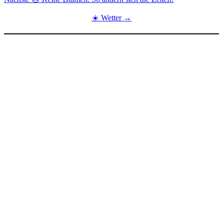
☀️ Wetter →