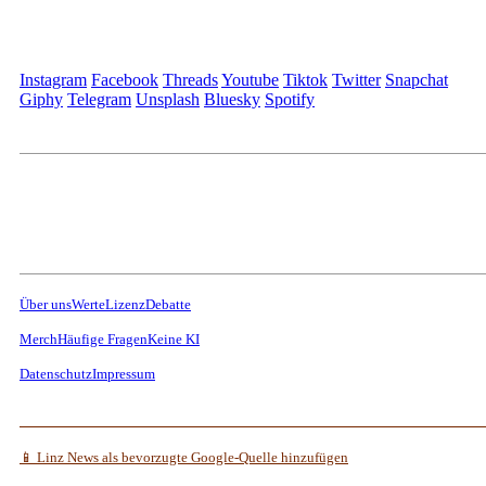
Instagram
Facebook
Threads
Youtube
Tiktok
Twitter
Snapchat
Giphy
Telegram
Unsplash
Bluesky
Spotify
Über uns
Werte
Lizenz
Debatte
Merch
Häufige Fragen
Keine KI
Datenschutz
Impressum
📱 Linz News als bevorzugte Google-Quelle hinzufügen