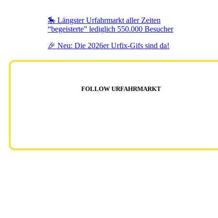
🎠 Längster Urfahrmarkt aller Zeiten
“begeisterte” lediglich 550.000 Besucher
🎉 Neu: Die 2026er Urfix-Gifs sind da!
FOLLOW URFAHRMARKT