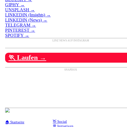
GIPHY →
UNSPLASH →
LINKEDIN (Insights) →
LINKEDIN (News) →
TELEGRAM →
PINTEREST →
SPOTIFY →
LINZ NEWS AUF INSTAGRAM
🏃 Laufen →
SNAPDOX
👋 Social
🏠 Startseite
💬 Initiativen