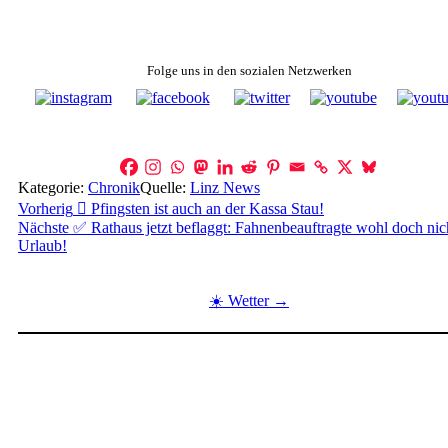
Folge uns in den sozialen Netzwerken
Kategorie:
Chronik
Quelle:
Linz News
Beitragsnavigation
Vorherig
🫩 Pfingsten ist auch an der Kassa Stau!
Nächste
✅ Rathaus jetzt beflaggt: Fahnenbeauftragte wohl doch nic
Urlaub!
☀️ Wetter →