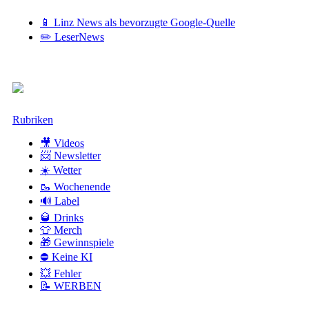
📱 Linz News als bevorzugte Google-Quelle
✏️ LeserNews
Zum
Rubriken
Inhalt
🎥 Videos
📨 Newsletter
☀️ Wetter
🥾 Wochenende
🔊 Label
🥃 Drinks
👕 Merch
🎁 Gewinnspiele
⛔ Keine KI
💥 Fehler
📝 WERBEN