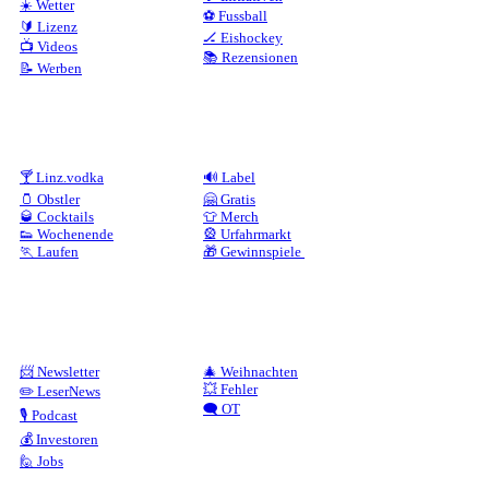
☀️ Wetter
⚽ Fussball
🔰 Lizenz
🏒 Eishockey
📺 Videos
📚 Rezensionen
📝 Werben
🍸 Linz.vodka
🔊 Label
🫙 Obstler
🤗 Gratis
🥃 Cocktails
👕 Merch
👟 Wochenende
🎡 Urfahrmarkt
🏃 Laufen
🎁 Gewinnspiele
📨 Newsletter
🎄 Weihnachten
💥 Fehler
✏️ LeserNews
🗨️ OT
🎙️ Podcast
💰 Investoren
🙋 Jobs