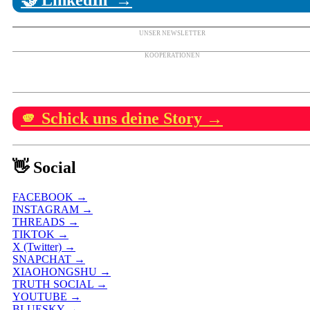
UNSER NEWSLETTER
KOOPERATIONEN
🫵 Schick uns deine Story →
👋 Social
FACEBOOK →
INSTAGRAM →
THREADS →
TIKTOK →
X (Twitter) →
SNAPCHAT →
XIAOHONGSHU →
TRUTH SOCIAL →
YOUTUBE →
BLUESKY →