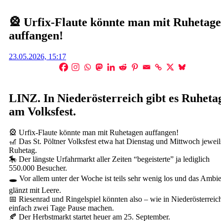
🎡 Urfix-Flaute könnte man mit Ruhetag
auffangen!
Posted
23.05.2026, 15:17
on
LINZ. In Niederösterreich gibt es Ruheta
am Volksfest.
🎡 Urfix-Flaute könnte man mit Ruhetagen auffangen!
🎢 Das St. Pöltner Volksfest etwa hat Dienstag und Mittwoch jeweil
Ruhetag.
🎠 Der längste Urfahrmarkt aller Zeiten “begeisterte” ja lediglich
550.000 Besucher.
🕳️ Vor allem unter der Woche ist teils sehr wenig los und das Ambi
glänzt mit Leere.
📅 Riesenrad und Ringelspiel könnten also – wie in Niederösterreic
einfach zwei Tage Pause machen.
🍂 Der Herbstmarkt startet heuer am 25. September.