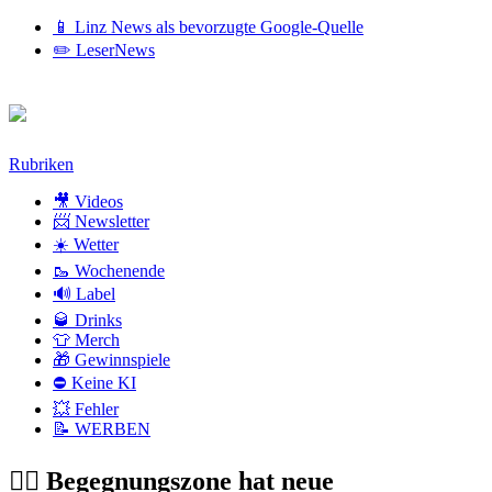
📱 Linz News als bevorzugte Google-Quelle
✏️ LeserNews
Zum
Rubriken
Inhalt
🎥 Videos
📨 Newsletter
☀️ Wetter
🥾 Wochenende
🔊 Label
🥃 Drinks
👕 Merch
🎁 Gewinnspiele
⛔ Keine KI
💥 Fehler
📝 WERBEN
🤦‍♂️ Begegnungszone hat neue