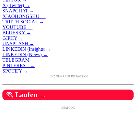
X (Twitter) →
SNAPCHAT →
XIAOHONGSHU →
TRUTH SOCIAL →
YOUTUBE →
BLUESKY →
GIPHY →
UNSPLASH →
LINKEDIN (Insights) →
LINKEDIN (News) →
TELEGRAM →
PINTEREST →
SPOTIFY →
LINZ NEWS AUF INSTAGRAM
🏃 Laufen →
SNAPDOX