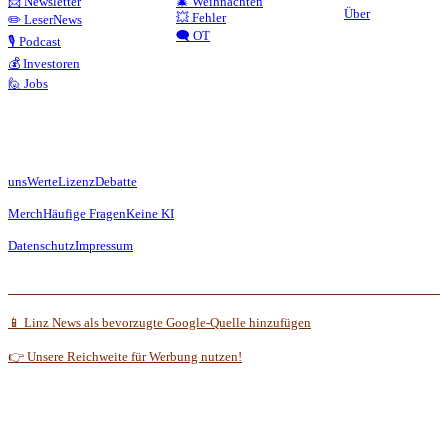
📨 Newsletter
🎄 Weihnachten
Über
💥 Fehler
✏️ LeserNews
🗨️ OT
🎙️ Podcast
💰 Investoren
🙋 Jobs
uns
Werte
Lizenz
Debatte
Merch
Häufige Fragen
Keine KI
Datenschutz
Impressum
📱 Linz News als bevorzugte Google-Quelle hinzufügen
👉 Unsere Reichweite für Werbung nutzen!