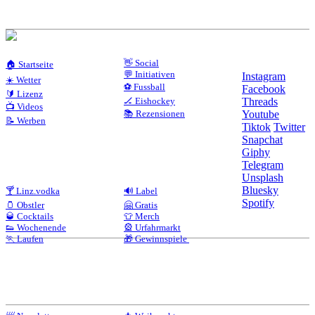
👋 Social
🏠 Startseite
💬 Initiativen
Instagram
☀️ Wetter
⚽ Fussball
Facebook
🔰 Lizenz
🏒 Eishockey
Threads
📺 Videos
📚 Rezensionen
Youtube
📝 Werben
Tiktok
Twitter
Snapchat
Giphy
Telegram
Unsplash
Bluesky
🍸 Linz.vodka
🔊 Label
Spotify
🫙 Obstler
🤗 Gratis
🥃 Cocktails
👕 Merch
👟 Wochenende
🎡 Urfahrmarkt
🏃 Laufen
🎁 Gewinnspiele