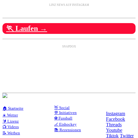
LINZ NEWS AUF INSTAGRAM
🏃 Laufen →
SNAPDOX
👋 Social
🏠 Startseite
💬 Initiativen
Instagram
☀️ Wetter
⚽ Fussball
Facebook
🔰 Lizenz
🏒 Eishockey
Threads
📺 Videos
📚 Rezensionen
Youtube
📝 Werben
Tiktok
Twitter