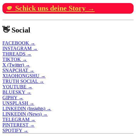
🫵 Schick uns deine Story →
👋 Social
FACEBOOK →
INSTAGRAM →
THREADS →
TIKTOK →
X (Twitter) →
SNAPCHAT →
XIAOHONGSHU →
TRUTH SOCIAL →
YOUTUBE →
BLUESKY →
GIPHY →
UNSPLASH →
LINKEDIN (Insights) →
LINKEDIN (News) →
TELEGRAM →
PINTEREST →
SPOTIFY →