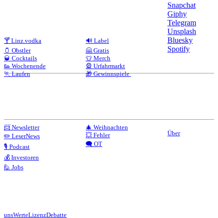
Snapchat
Giphy
Telegram
Unsplash
Bluesky
🍸 Linz.vodka
🔊 Label
Spotify
🫙 Obstler
🤗 Gratis
🥃 Cocktails
👕 Merch
👟 Wochenende
🎡 Urfahrmarkt
🏃 Laufen
🎁 Gewinnspiele
📨 Newsletter
🎄 Weihnachten
Über
💥 Fehler
✏️ LeserNews
🗨️ OT
🎙️ Podcast
💰 Investoren
🙋 Jobs
uns
Werte
Lizenz
Debatte