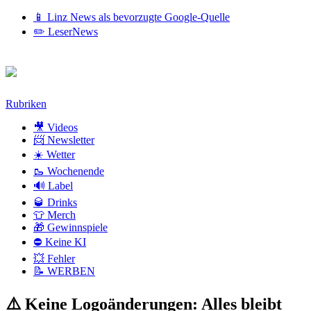
📱 Linz News als bevorzugte Google-Quelle
✏️ LeserNews
Zum
Rubriken
Inhalt
🎥 Videos
📨 Newsletter
☀️ Wetter
🥾 Wochenende
🔊 Label
🥃 Drinks
👕 Merch
🎁 Gewinnspiele
⛔ Keine KI
💥 Fehler
📝 WERBEN
⚠️ Keine Logoänderungen: Alles bleibt