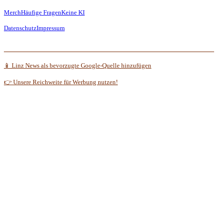
Merch
Häufige Fragen
Keine KI
Datenschutz
Impressum
📱 Linz News als bevorzugte Google-Quelle hinzufügen
👉 Unsere Reichweite für Werbung nutzen!