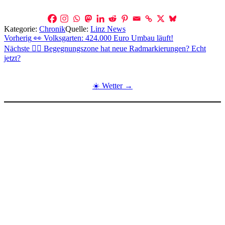
Kategorie:
Chronik
Quelle:
Linz News
Beitragsnavigation
Vorherig
👀 Volksgarten: 424.000 Euro Umbau läuft!
Nächste
🤦‍♂️ Begegnungszone hat neue Radmarkierungen? Echt
jetzt?
☀️ Wetter →