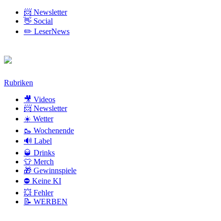
📨 Newsletter
👋 Social
✏️ LeserNews
Zum
Rubriken
Inhalt
🎥 Videos
📨 Newsletter
☀️ Wetter
🥾 Wochenende
🔊 Label
🥃 Drinks
👕 Merch
🎁 Gewinnspiele
⛔ Keine KI
💥 Fehler
📝 WERBEN