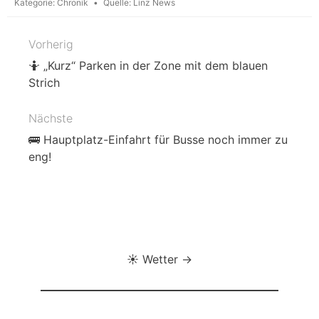
Kategorie:
Chronik
Quelle:
Linz News
Vorherig
Beitragsnavigation
🤷 „Kurz“ Parken in der Zone mit dem blauen
Strich
Nächste
🚌 Hauptplatz-Einfahrt für Busse noch immer zu
eng!
☀️ Wetter →