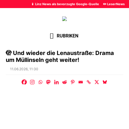
📱 Linz News als bevorzugte Google-Quelle
✏️ LeserNews
RUBRIKEN
🫣 Und wieder die Lenaustraße: Drama
um Müllinseln geht weiter!
Posted
11.06.2026, 11:30
on