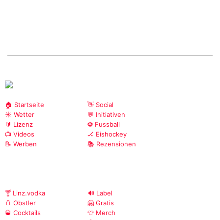
🏠 Startseite
👋 Social
☀️ Wetter
💬 Initiativen
🔰 Lizenz
⚽ Fussball
📺 Videos
🏒 Eishockey
📝 Werben
📚 Rezensionen
🍸 Linz.vodka
🔊 Label
🫙 Obstler
🤗 Gratis
🥃 Cocktails
👕 Merch