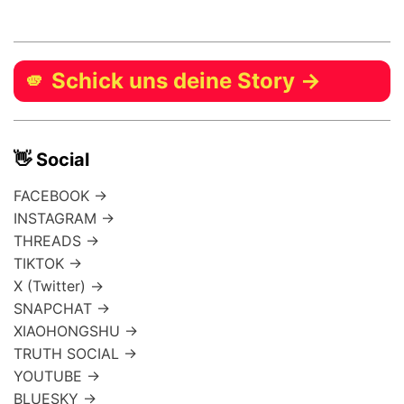
🫵 Schick uns deine Story →
👋 Social
FACEBOOK →
INSTAGRAM →
THREADS →
TIKTOK →
X (Twitter) →
SNAPCHAT →
XIAOHONGSHU →
TRUTH SOCIAL →
YOUTUBE →
BLUESKY →