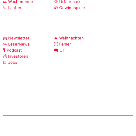
👟 Wochenende
🎡 Urfahrmarkt
🏃 Laufen
🎁 Gewinnspiele
📨 Newsletter
🎄 Weihnachten
✏️ LeserNews
💥 Fehler
🎙️ Podcast
🗨️ OT
💰 Investoren
🙋 Jobs