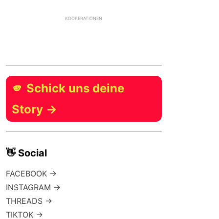
KOOPERATIONEN
🫵 Schick uns deine
Story →
👋 Social
FACEBOOK →
INSTAGRAM →
THREADS →
TIKTOK →