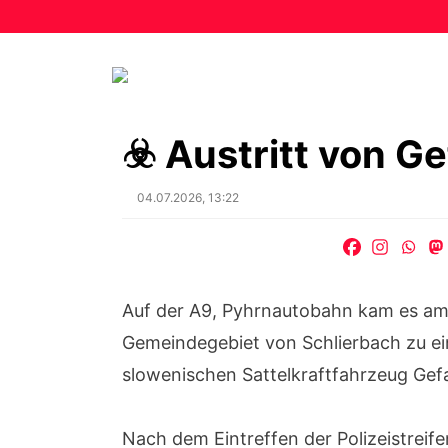
☣️ Austritt von G
Posted
04.07.2026, 13:22
on
Auf der A9, Pyhrnautobahn kam es am 
Gemeindegebiet von Schlierbach zu e
slowenischen Sattelkraftfahrzeug Gef
Nach dem Eintreffen der Polizeistreif