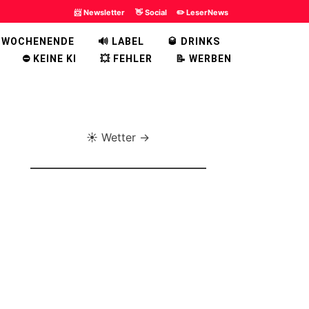
📨 Newsletter
👋 Social
✏️ LeserNews
 WOCHENENDE
🔊 LABEL
🥃 DRINKS
⛔ KEINE KI
💥 FEHLER
📝 WERBEN
☀️ Wetter →