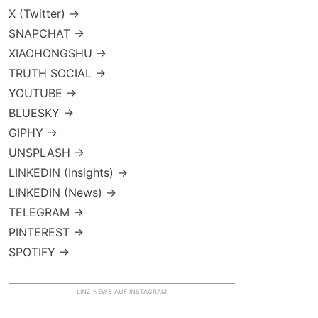
X (Twitter) →
SNAPCHAT →
XIAOHONGSHU →
TRUTH SOCIAL →
YOUTUBE →
BLUESKY →
GIPHY →
UNSPLASH →
LINKEDIN (Insights) →
LINKEDIN (News) →
TELEGRAM →
PINTEREST →
SPOTIFY →
LINZ NEWS AUF INSTAGRAM