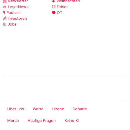
📨 Newsletter
🎄 Weihnachten
✏️ LeserNews
💥 Fehler
🎙️ Podcast
🗨️ OT
💰 Investoren
🙋 Jobs
Über uns
Werte
Lizenz
Debatte
Merch
Häufige Fragen
Keine KI