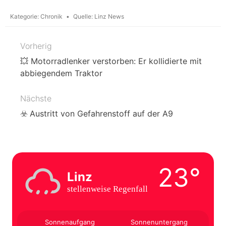
Kategorie:
Chronik
Quelle:
Linz News
Vorherig
Beitragsnavigation
💥 Motorradlenker verstorben: Er kollidierte mit
abbiegendem Traktor
Nächste
☣️ Austritt von Gefahrenstoff auf der A9
23°
Linz
stellenweise Regenfall
Sonnenaufgang
Sonnenuntergang