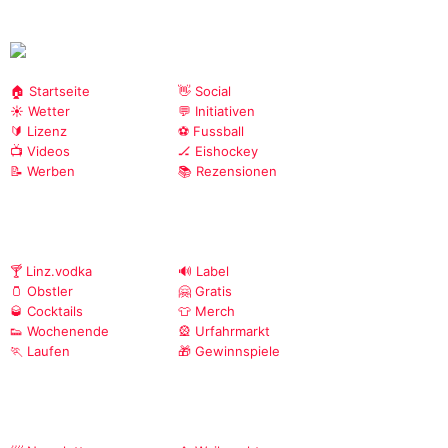
🏠 Startseite
👋 Social
☀️ Wetter
💬 Initiativen
🔰 Lizenz
⚽ Fussball
📺 Videos
🏒 Eishockey
📝 Werben
📚 Rezensionen
🍸 Linz.vodka
🔊 Label
🫙 Obstler
🤗 Gratis
🥃 Cocktails
👕 Merch
👟 Wochenende
🎡 Urfahrmarkt
🏃 Laufen
🎁 Gewinnspiele