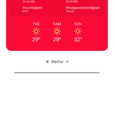
05:46 AM
08:30 PM
Feuchtigkeit
Windgeschwindigkeit
69%
4Km/h
FRE
SAM
SON
29°
29°
32°
☀️ Wetter →