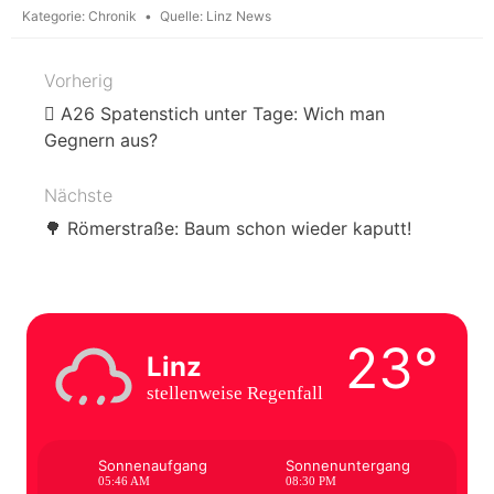
Kategorie:
Chronik
Quelle:
Linz News
Vorherig
Beitragsnavigation
🪏 A26 Spatenstich unter Tage: Wich man
Gegnern aus?
Nächste
🌳 Römerstraße: Baum schon wieder kaputt!
23°
Linz
stellenweise Regenfall
Sonnenaufgang
Sonnenuntergang
05:46 AM
08:30 PM