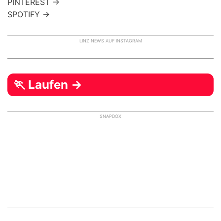
PINTEREST →
SPOTIFY →
LINZ NEWS AUF INSTAGRAM
🏃 Laufen →
SNAPDOX