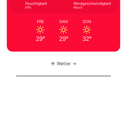
Feuchtigkeit
Windgeschwindigkeit
69%
4Km/h
FRE
SAM
SON
29°
29°
32°
☀️ Wetter →