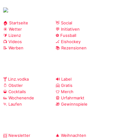
🏠 Startseite
👋 Social
☀️ Wetter
💬 Initiativen
🔰 Lizenz
⚽ Fussball
📺 Videos
🏒 Eishockey
📝 Werben
📚 Rezensionen
🍸 Linz.vodka
🔊 Label
🫙 Obstler
🤗 Gratis
🥃 Cocktails
👕 Merch
👟 Wochenende
🎡 Urfahrmarkt
🏃 Laufen
🎁 Gewinnspiele
📨 Newsletter
🎄 Weihnachten