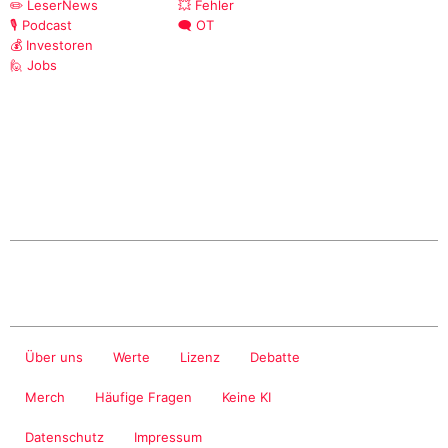
✏️ LeserNews
💥 Fehler
🎙️ Podcast
🗨️ OT
💰 Investoren
🙋 Jobs
Über uns
Werte
Lizenz
Debatte
Merch
Häufige Fragen
Keine KI
Datenschutz
Impressum