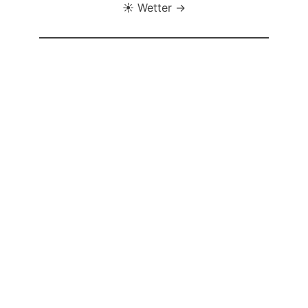
☀️ Wetter →