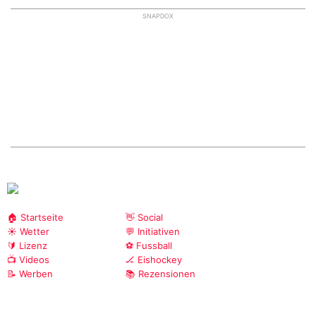
SNAPDOX
🏠 Startseite
👋 Social
☀️ Wetter
💬 Initiativen
🔰 Lizenz
⚽ Fussball
📺 Videos
🏒 Eishockey
📝 Werben
📚 Rezensionen