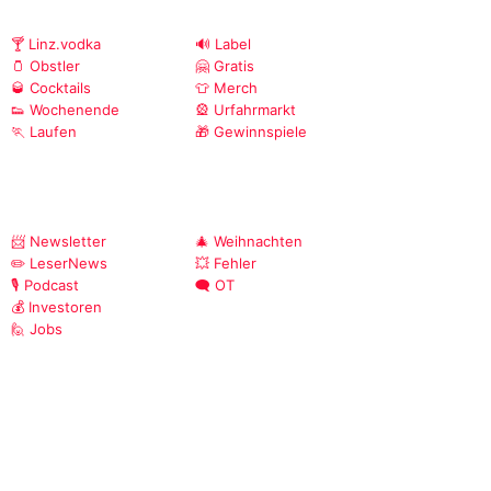
🍸 Linz.vodka
🔊 Label
🫙 Obstler
🤗 Gratis
🥃 Cocktails
👕 Merch
👟 Wochenende
🎡 Urfahrmarkt
🏃 Laufen
🎁 Gewinnspiele
📨 Newsletter
🎄 Weihnachten
✏️ LeserNews
💥 Fehler
🎙️ Podcast
🗨️ OT
💰 Investoren
🙋 Jobs